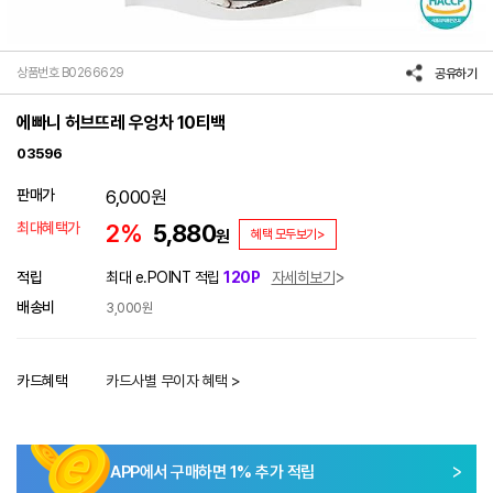
상품번호 B0266629
공유하기
에빠니 허브뜨레 우엉차 10티백
03596
판매가
6,000
원
최대혜택가
2%
5,880
원
혜택 모두보기>
적립
최대 e.POINT 적립
120P
자세히보기
배송비
3,000원
카드혜택
카드사별 무이자 혜택 >
APP에서 구매하면
1
% 추가 적립