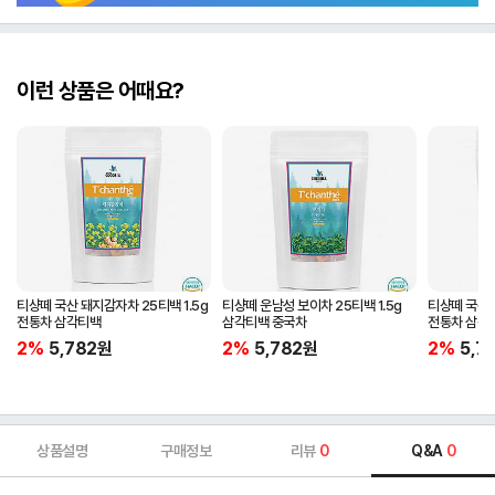
이런 상품은 어때요?
티샹떼 국산 돼지감자차 25티백 1.5g
티샹떼 운남성 보이차 25티백 1.5g
티샹떼 국산 
전통차 삼각티백
삼각티백 중국차
전통차 삼각
2%
5,782
원
2%
5,782
원
2%
5,7
상품설명
구매정보
리뷰
0
Q&A
0