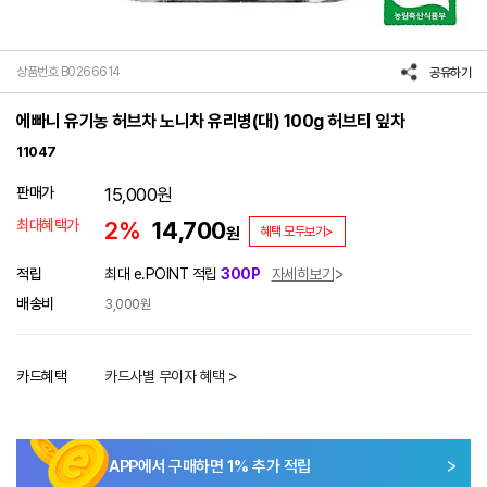
상품번호 B0266614
공유하기
에빠니 유기농 허브차 노니차 유리병(대) 100g 허브티 잎차
11047
판매가
15,000
원
최대혜택가
2%
14,700
원
혜택 모두보기>
적립
최대 e.POINT 적립
300P
자세히보기
배송비
3,000원
카드혜택
카드사별 무이자 혜택 >
APP에서 구매하면
1
% 추가 적립