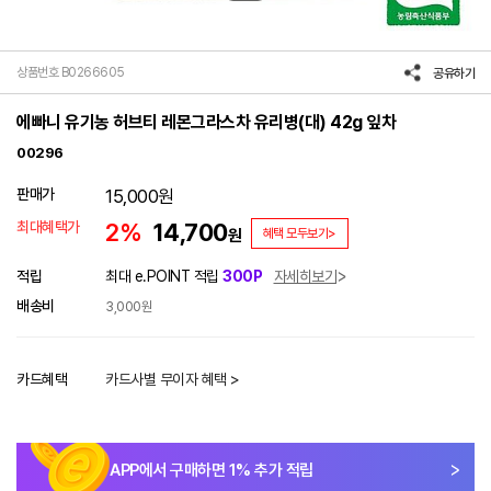
상품번호 B0266605
공유하기
에빠니 유기농 허브티 레몬그라스차 유리병(대) 42g 잎차
00296
판매가
15,000
원
최대혜택가
2%
14,700
원
혜택 모두보기>
적립
최대 e.POINT 적립
300P
자세히보기
배송비
3,000원
카드혜택
카드사별 무이자 혜택 >
APP에서 구매하면
1
% 추가 적립