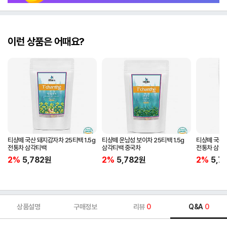
이런 상품은 어때요?
티샹떼 국산 돼지감자차 25티백 1.5g
티샹떼 운남성 보이차 25티백 1.5g
티샹떼 국산 
전통차 삼각티백
삼각티백 중국차
전통차 삼각
2%
5,782
원
2%
5,782
원
2%
5,7
상품설명
구매정보
리뷰
0
Q&A
0