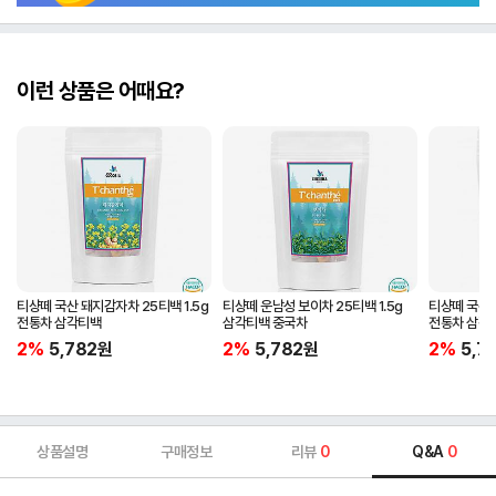
이런 상품은 어때요?
티샹떼 국산 돼지감자차 25티백 1.5g
티샹떼 운남성 보이차 25티백 1.5g
티샹떼 국산 
전통차 삼각티백
삼각티백 중국차
전통차 삼각
2%
5,782
원
2%
5,782
원
2%
5,7
상품설명
구매정보
리뷰
0
Q&A
0