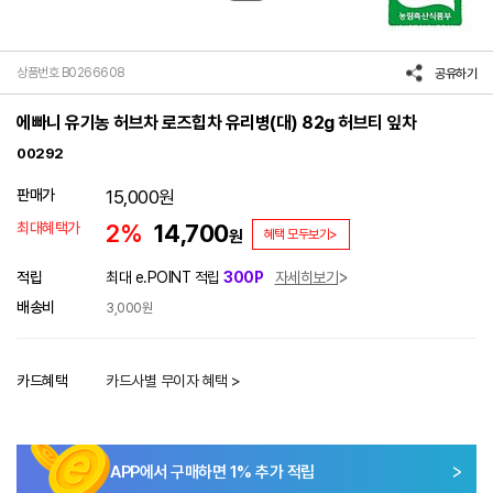
상품번호 B0266608
공유하기
에빠니 유기농 허브차 로즈힙차 유리병(대) 82g 허브티 잎차
00292
판매가
15,000
원
최대혜택가
2%
14,700
원
혜택 모두보기>
적립
최대 e.POINT 적립
300P
자세히보기
배송비
3,000원
카드혜택
카드사별 무이자 혜택 >
APP에서 구매하면
1
% 추가 적립