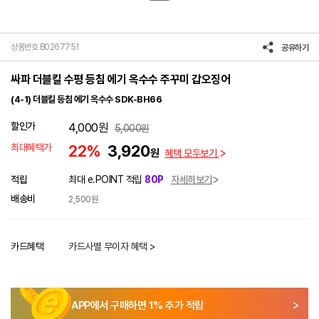
상품번호 B0267751
공유하기
싸파 더블킬 수평 등침 에기 옥수수 주꾸미 갑오징어
(4-1) 더블킬 등침 에기 옥수수 SDK-BH66
할인가
4,000
원
5,000
원
최대혜택가
22%
3,920
원
혜택 모두보기
적립
최대 e.POINT 적립
80P
자세히보기
배송비
2,500원
카드혜택
카드사별 무이자 혜택 >
APP에서 구매하면
1
% 추가 적립