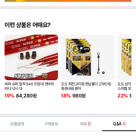
이런 상품은 어때요?
싸파 슈퍼 일척 540 민장대 갯바위
도도 회전고리형 편납홀더 고무O링
도도 삼각회
바다 낚시 대
중층내림 붕어
스위벨 호래
19%
84,280
원
18%
980
원
22%
98
상품설명
구매정보
리뷰
0
Q&A
0