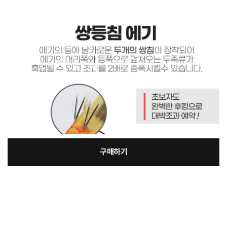
구매하기
[필수] 단품
장
총 상품 금액
4,000
원
바
바