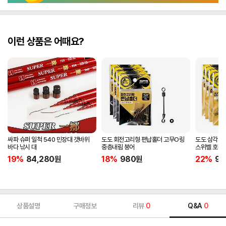
이런 상품은 어때요?
싸파 슈퍼 일척 540 민장대 갯바위
도도 회전고리형 편납홀더 고무O링
도도 삼각회
바다 낚시 대
중층내림 붕어
스위벨 호래
19%
84,280
원
18%
980
원
22%
98
상품설명
구매정보
리뷰
0
Q&A
0