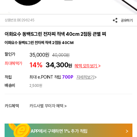
상품번호 B0296245
공유하기
이화요수 동백S그린 전자찌 적색 40cm 2점등 큰별 찌
이화요수 동백S그린 전자찌 적색 2점등 40CM
할인가
35,000
원
40,000
원
최대혜택가
14%
34,300
원
혜택 모두보기
적립
최대 e.POINT 적립
700P
자세히보기
배송비
2,500원
카드혜택
카드사별 무이자 혜택 >
APP에서 구매하면
1
% 추가 적립