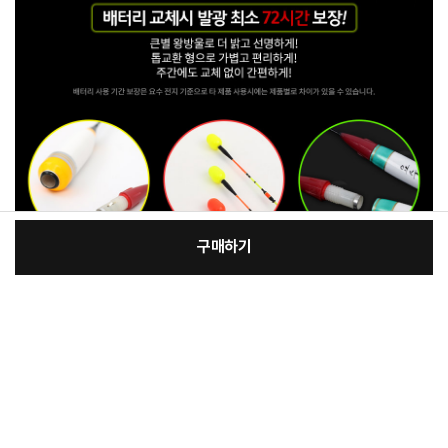
구매하기
[필수] 단품
장
총 상품 금액
35,000
원
바
바
구
로