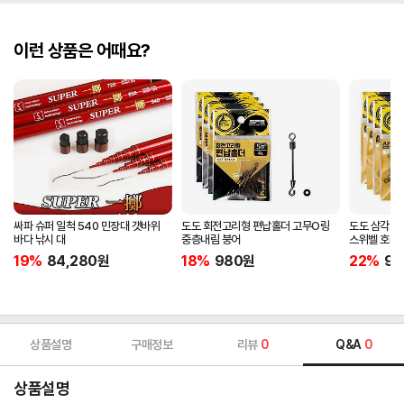
이런 상품은 어때요?
싸파 슈퍼 일척 540 민장대 갯바위
도도 회전고리형 편납홀더 고무O링
도도 삼각회
바다 낚시 대
중층내림 붕어
스위벨 호래
19%
84,280
원
18%
980
원
22%
98
상품설명
구매정보
리뷰
0
Q&A
0
상품설명