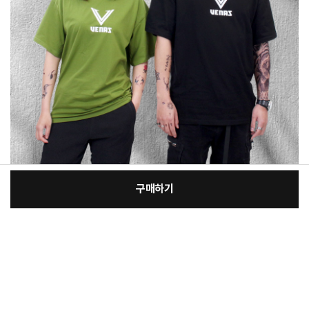
구매하기
[필수] 제품선택
장
총 상품 금액
43,000
원
바
바
구
로