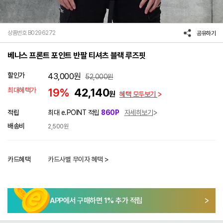
상품번호 B0296272
공유하기
베나스 프론트 포인트 반팔 티셔츠 블랙 루즈핏
할인가
43,000
원
52,000
원
최대혜택가
19%
42,140
원
혜택 모두보기
적립
최대 e.POINT 적립
860P
자세히보기
배송비
2,500원
카드혜택
카드사별 무이자 혜택 >
APP에서 구매하면
1
% 추가 적립