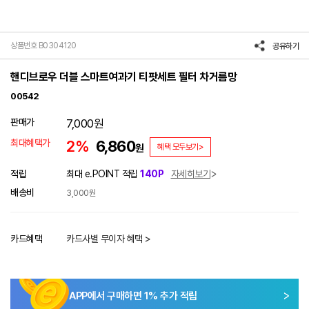
상품번호 B0304120
공유하기
핸디브로우 더블 스마트여과기 티팟세트 필터 차거름망
00542
판매가
7,000
원
최대혜택가
2%
6,860
원
혜택 모두보기>
적립
최대 e.POINT 적립
140P
자세히보기
배송비
3,000원
카드혜택
카드사별 무이자 혜택 >
APP에서 구매하면
1
% 추가 적립