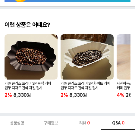
이런 상품은 어때요?
카멜 플리츠 트레이 3P 블랙 커피
카멜 플리츠 트레이 3P 화이트 커피
자센하우스 
원두 디저트 간식 과일 접시
원두 디저트 간식 과일 접시
커피 원두 
2%
8,330
원
2%
8,330
원
4%
269
상품설명
구매정보
리뷰
0
Q&A
0