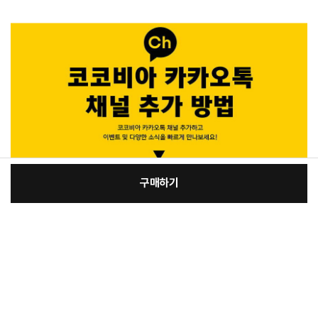
구매하기
[필수] 단품
장
총 상품 금액
7,000
원
바
바
구
로