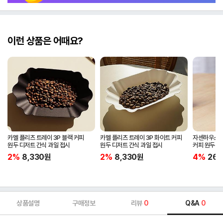
이런 상품은 어때요?
카멜 플리츠 트레이 3P 블랙 커피
카멜 플리츠 트레이 3P 화이트 커피
자센하우스 
원두 디저트 간식 과일 접시
원두 디저트 간식 과일 접시
커피 원두 
2%
8,330
원
2%
8,330
원
4%
269
상품설명
구매정보
리뷰
0
Q&A
0