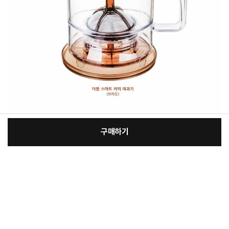
구매하기
[필수] 단품
장
총 상품 금액
36,900
원
바
바
구
로