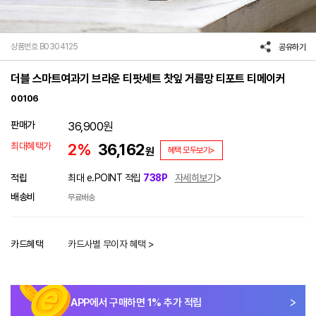
상품번호 B0304125
공유하기
더블 스마트여과기 브라운 티팟세트 찻잎 거름망 티포트 티메이커
00106
판매가
36,900
원
최대혜택가
2%
36,162
원
혜택 모두보기>
적립
최대 e.POINT 적립
738P
자세히보기
배송비
무료배송
카드혜택
카드사별 무이자 혜택 >
APP에서 구매하면
1
% 추가 적립