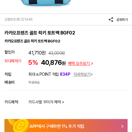
상품번호 B0321446
공유하기
카카오프렌즈 골프 럭키 토트백 BGF02
카카오프렌즈 골프 럭키 토트백 BGF02
할인가
41,710
원
43,000
원
최대혜택가
5%
40,876
원
혜택 모두보기
적립
최대 e.POINT 적립
834P
자세히보기
배송비
무료배송
카드혜택
카드사별 무이자 혜택 >
APP에서 구매하면
1
% 추가 적립