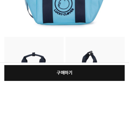
구매하기
[필수] 선택
장
총 상품 금액
41,710
원
바
바
구
로