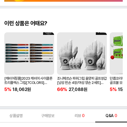
이런 상품은 어때요?
[캐비어정품]2023 캐비어 사이클론
조니헤르슨 파워그립 올양피 골프장갑
던롭코리아정품
트리플렉스 그립[7COLORS]
[남성 왼손 4장/여성 양손 2세트]
골프볼 모음[
[라운드][39g/42g/46g/50g]
[화이트][케이스포함]
[2피스/12알
5%
18,062
원
66%
27,088
원
5%
15,1
[R/S 토크]
상품설명
구매정보
리뷰
0
Q&A
0