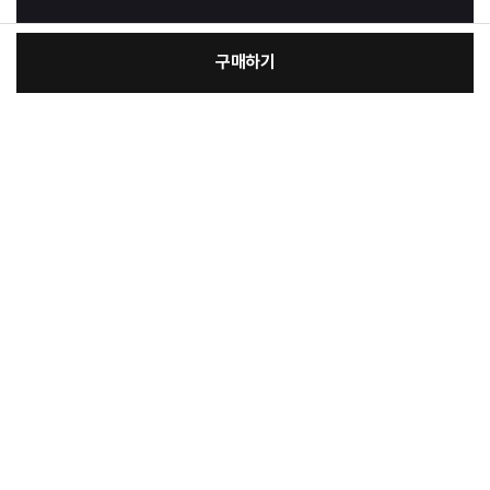
구매하기
[필수] 옵션
장
총 상품 금액
17,500
원
바
바
구
로
니
구
매