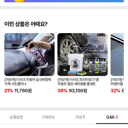
이런 상품은 어때요?
[차모아] 더샤크 자동차 실내세정제
[차모아] 더샤크 프리미엄 17종
[차모아] 더
가죽 시트클리너
자동차 셀프 세차용품 풀세트
버핑타월
21%
11,760
원
38%
93,100
원
32%
6,
상품설명
구매정보
리뷰
1
Q&A
0