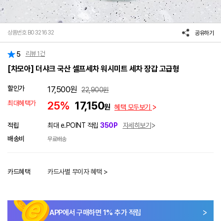
상품번호 B0321632
공유하기
리뷰
1
건
5
[차모아] 더샤크 국산 셀프세차 워시미트 세차 장갑 고급형
할인가
17,500
원
22,900
원
최대혜택가
25%
17,150
원
혜택 모두보기
적립
최대 e.POINT 적립
350P
자세히보기
배송비
무료배송
카드혜택
카드사별 무이자 혜택 >
APP에서 구매하면
1
% 추가 적립