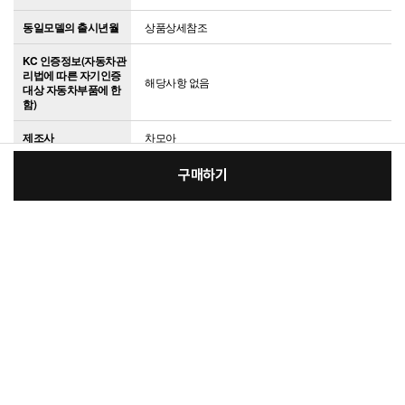
동일모델의 출시년월
상품상세참조
KC 인증정보(자동차관
리법에 따른 자기인증
해당사항 없음
대상 자동차부품에 한
함)
제조사
차모아
제조국
국산
구매하기
[필수] 옵션
크기/무게
상품상세참조
장
적용차종
전 차종
총 상품 금액
5,900
원
제품사용으로 인한 위
바
바
험 및 유의사항(연료절
상품상세참조
감장치에 한함)
구
로
검사합격증 번호 (대기
환경보전법에 따른 첨
상품상세참조
가제·촉매제에 한함)
니
구
전기안전인증
해당사항 없음