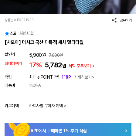
상품번호 B0321633
공유하기
리뷰
13
건
4.9
[차모아] 더샤크 국산 다목적 세차 멀티타월
할인가
5,900
원
7,000
원
최대혜택가
17%
5,782
원
혜택 모두보기
적립
최대 e.POINT 적립
118P
자세히보기
배송비
무료배송
카드혜택
카드사별 무이자 혜택 >
APP에서 구매하면
1
% 추가 적립