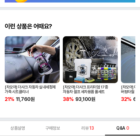
이런 상품은 어때요?
[차모아] 더샤크 자동차 실내세정제
[차모아] 더샤크 프리미엄 17종
[차모아] 더
가죽 시트클리너
자동차 셀프 세차용품 풀세트
버핑타월
21%
11,760
원
38%
93,100
원
32%
6,
상품설명
구매정보
리뷰
13
Q&A
0