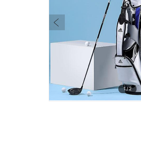
1
/
2