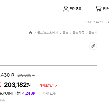
마이랜드
장바
로그인
회원가입
고
골프/스포츠/레저
골프
골프용품
골프백
,430
원
219,000
원
%
203,182
원
혜택 모두보기
e.POINT 적립
4,248P
자세히보기
배송