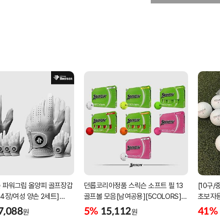
 파워그립 올양피 골프장갑
던롭코리아정품 스릭슨 소프트 필 13
[10구
 4장/여성 양손 2세트]
골프볼 모음[남여공용][5COLORS]
초보자용
케이스포함]
[2피스/12알]
우레탄
7,088
5%
15,112
41%
원
원