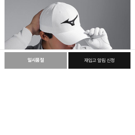
일시품절
재입고 알림 신청
:
본품
18,330원
총 상품 금액
18,330
원