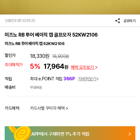
상품번호 B0329520
공유하기
미즈노 RB 투어 베이직 캡 골프모자 52KW2106
미즈노 RB 투어 베이직 캡 52KW2106
할인가
18,330
원
18,900
원
최대혜택가
5%
17,964
원
혜택 모두보기
적립
최대 e.POINT 적립
366P
자세히보기
배송비
무료배송
카드혜택
카드사별 무이자 혜택 >
APP에서 구매하면
1
% 추가 적립