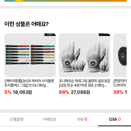
이런 상품은 어때요?
[캐비어정품]2023 캐비어 사이클론
조니헤르슨 파워그립 올양피 골프장갑
[한양인터내셔
트리플렉스 그립[7COLORS]
[남성 왼손 4장/여성 양손 2세트]
드라이버 헤
[라운드][39g/42g/46g/50g]
[화이트][케이스포함]
[HD-302]
5%
18,062
원
66%
27,088
원
39%
15
[R/S 토크]
상품설명
구매정보
리뷰
0
Q&A
0