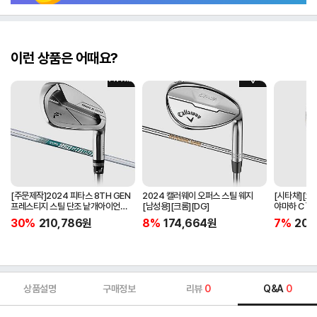
이런 상품은 어때요?
[주문제작]2024 피타스 8TH GEN
2024 캘러웨이 오퍼스 스틸 웨지
[시타채][오
프레스티지 스틸 단조 낱개아이언
[남성용][크롬][DG]
야마하 C`s
[남성용][4번][NSPRO950GH
[여성용][화이
30%
210,786
원
8%
174,664
원
7%
205
NEO]
ORIGINAL]
상품설명
구매정보
리뷰
0
Q&A
0