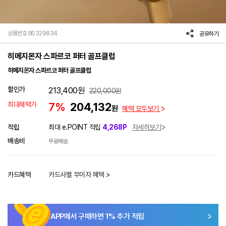
상품번호 B0329834
공유하기
히메지몬자 스파르코 퍼터 골프클럽
히메지몬자 스파르코 퍼터 골프클럽
할인가
213,400
원
220,000
원
최대혜택가
7%
204,132
원
혜택 모두보기
적립
최대 e.POINT 적립
4,268P
자세히보기
배송비
무료배송
카드혜택
카드사별 무이자 혜택 >
APP에서 구매하면
1
% 추가 적립