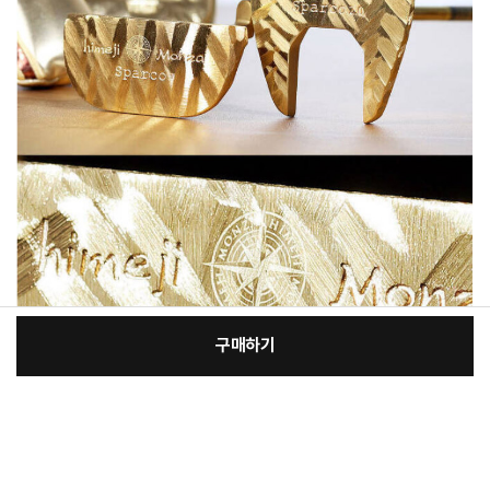
구매하기
[필수] 필수옵션
장
총 상품 금액
213,400
원
바
바