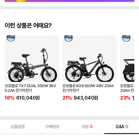
이런 상품은 어때요?
모토벨로 TX7 DUAL 350W 36V
모토벨로 KG9 500W 48V 20Ah
모토벨로 DN9
5.2Ah 전기자전거
전기자전거
20Ah 전기
16%
610,040
원
21%
943,040
원
23%
1,
상품설명
구매정보
리뷰
0
Q&A
0