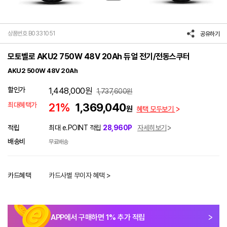
상품번호 B0331051
공유하기
모토벨로 AKU2 750W 48V 20Ah 듀얼 전기/전동스쿠터
AKU2 500W 48V 20Ah
할인가
1,448,000
원
1,737,600
원
최대혜택가
21%
1,369,040
원
혜택 모두보기
적립
최대 e.POINT 적립
28,960P
자세히보기
배송비
무료배송
카드혜택
카드사별 무이자 혜택 >
APP에서 구매하면
1
% 추가 적립