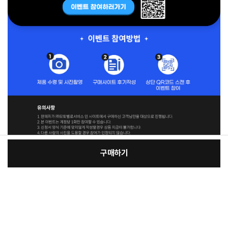
구매하기
[필수] 색상
장
총 상품 금액
1,448,000
원
바
바