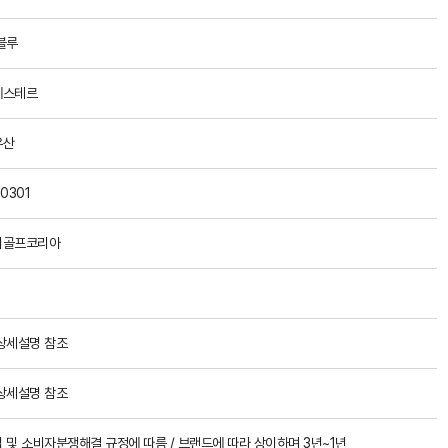
블루
에스테르
우산
0301
이골프코리아
상세설명 참조
상세설명 참조
 및 소비자분쟁해결 규정에 따름 / 브랜드에 따라 상이하며 3년~1년