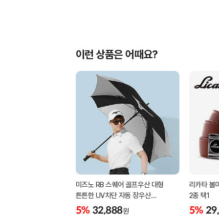
이런 상품은 어때요?
미즈노 RB 스퀘어 골프우산 대형
리카타 볼마
튼튼한 UV차단 자동 장우산
2종 택1
5LKY22100
5%
32,888
5%
29
원