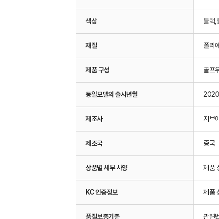
색상
블랙,
재질
폴리
제품 구성
골프
동일모델의 출시년월
2020
제조사
지브
제조국
중국
상품별 세부 사양
제품 
KC 인증정보
제품 
품질보증기준
관련법