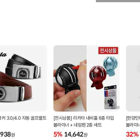
커 3.0/4.0 자동 골프벨트
[전시상품] 리카타 네비홀 6종 타입
[한양인
볼라이너 + 네임펜 2종 세트
볼라이너
,938
5%
14,642
32%
원
원