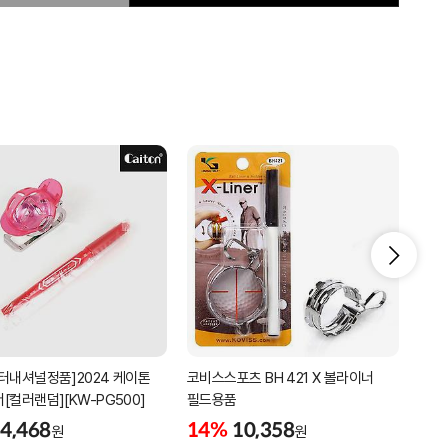
터내셔널정품]2024 케이톤
코비스스포츠 BH 421 X 볼라이너
코비스
[컬러랜덤][KW-PG500]
필드용품
볼라
4,468
14%
10,358
9%
원
원