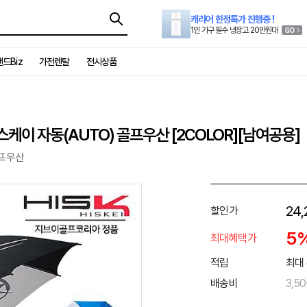
캐리어 한정특가 진행중 !
1인 가구 필수 냉장고 20만원대
드Biz
가전렌탈
전시상품
스케이 자동(AUTO) 골프우산 [2COLOR][남여공용]
골프우산
24,
할인가
5
최대혜택가
적립
최대 
배송비
3,5