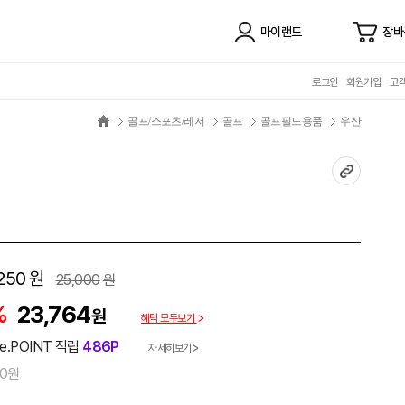
마이랜드
장바
로그인
회원가입
고
골프/스포츠/레저
골프
골프필드용품
우산
250
원
25,000
원
%
23,764
원
혜택 모두보기
e.POINT 적립
486P
자세히보기
00원