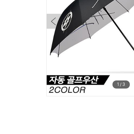
1
/
3