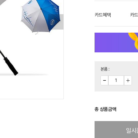
카드혜택
카드
본품
:
총 상품금액
일시