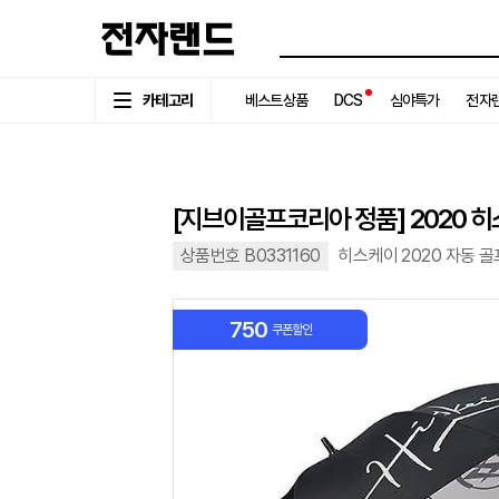
카테고리
베스트상품
DCS
심야특가
전자랜
[지브이골프코리아 정품] 2020 히
상품번호 B0331160
히스케이 2020 자동 
750
쿠폰할인