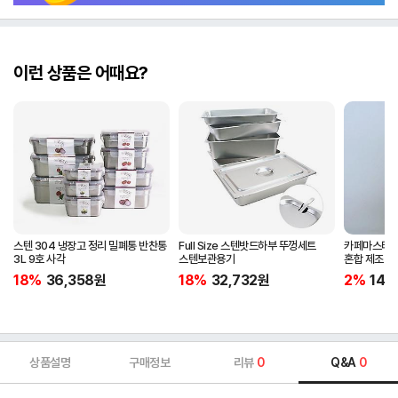
이런 상품은 어때요?
스텐 304 냉장고 정리 밀폐통 반찬통
Full Size 스텐밧드하부 뚜껑세트
카페마스터 믹
3L 9호 사각
스텐보관용기
혼합 제조 믹
18%
36,358
원
18%
32,732
원
2%
14,
상품설명
구매정보
리뷰
0
Q&A
0