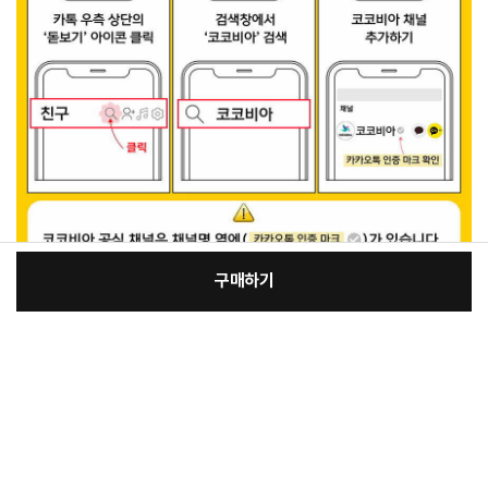
구매하기
[필수] 단품
장
총 상품 금액
2,600
원
바
바
구
로