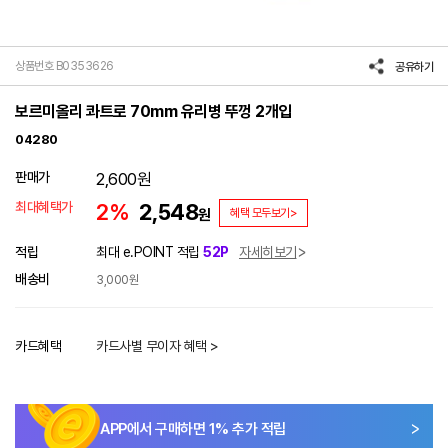
상품번호 B0353626
공유하기
보르미올리 콰트로 70mm 유리병 뚜껑 2개입
04280
판매가
2,600
원
최대혜택가
2%
2,548
원
혜택 모두보기>
적립
최대 e.POINT 적립
52P
자세히보기
배송비
3,000원
카드혜택
카드사별 무이자 혜택 >
APP에서 구매하면
1
% 추가 적립