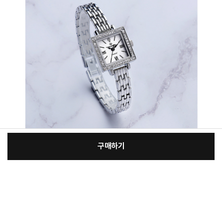
구매하기
[필수] 단품
장
총 상품 금액
228,000
원
바
바