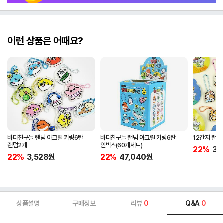
이런 상품은 어때요?
바다친구들 랜덤 아크릴 키링6탄
바다친구들 랜덤 아크릴 키링6탄
12간지 랜덤
랜덤2개
인박스(60개세트)
22%
3,
22%
3,528
원
22%
47,040
원
상품설명
구매정보
리뷰
0
Q&A
0