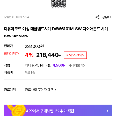
상품번호 B0397714
공유하기
디유아모르 여성 메탈밴드시계 DAW6101M-SW 다이아몬드 시계
DAW6101M-SW
판매가
228,000
원
최대혜택가
4%
218,440
원
혜택 모두보기>
적립
최대 e.POINT 적립
4,560P
자세히보기
배송비
무료배송
카드혜택
카드사별 무이자 혜택 >
APP에서 구매하면
1
% 추가 적립