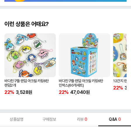
이런 상품은 어때요?
바다친구들 랜덤 아크릴 키링6탄
바다친구들 랜덤 아크릴 키링6탄
12간지 랜덤
랜덤2개
인박스(60개세트)
22%
3,
22%
3,528
원
22%
47,040
원
상품설명
구매정보
리뷰
0
Q&A
0