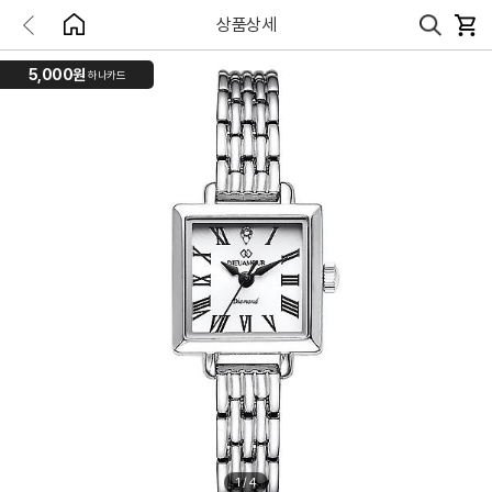
상품상세
5,000원
하나카드
1
/
4