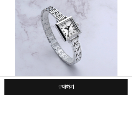
구매하기
[필수] 단품
장
총 상품 금액
198,000
원
바
바