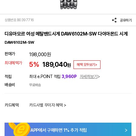
상품번호 B0397716
공유하기
디유아모르 여성 메탈밴드시계 DAW6102M-SW 다이아몬드 시계
DAW6102M-SW
판매가
198,000
원
최대혜택가
5%
189,040
원
혜택 모두보기>
적립
최대 e.POINT 적립
3,960P
자세히보기
배송비
무료배송
카드혜택
카드사별 무이자 혜택 >
APP에서 구매하면
1
% 추가 적립