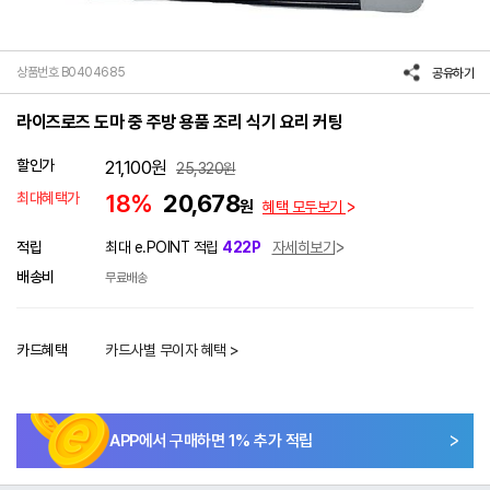
상품번호 B0404685
공유하기
라이즈로즈 도마 중 주방 용품 조리 식기 요리 커팅
할인가
21,100
원
25,320
원
최대혜택가
18%
20,678
원
혜택 모두보기
적립
최대 e.POINT 적립
422P
자세히보기
배송비
무료배송
카드혜택
카드사별 무이자 혜택 >
APP에서 구매하면
1
% 추가 적립