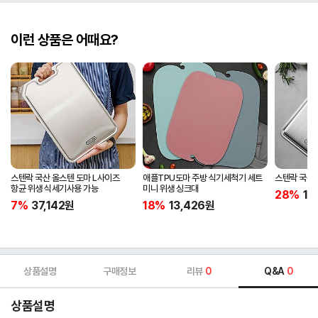
이런 상품은 어때요?
스텐락 국산 올스텐 도마 L사이즈
애플TPU도마 주방 식기세척기 세트
스텐락 국산
항균 위생 식세기사용 가능
미니 위생 싱크대
28%
17
7%
37,142
원
18%
13,426
원
상품설명
구매정보
리뷰
0
Q&A
0
상품설명