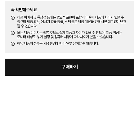
꼭 확인해주세요
제품 이미지 및 특장점 등에는 광고적 표현이 포함되어 실제 제품과 차이가 있을 수
있으며 제품 외관, 에너지 효율 등급, 스펙 등은 제품 개량을 위해 사전 예고없이 변경
될 수 있습니다.
모든 제품 이미지는 촬영 컷으로 실제 제품과 차이가 있을 수 있으며, 제품 색상은
모니터 해상도, 밝기 설정 및 컴퓨터 사양에 따라 차이가 있을 수 있습니다.
해당 제품의 성능은 사용 환경에 따라 일부 상이할 수 있습니다.
구매하기
:
본품
장
21,100원
총 상품 금액
21,100
원
바
바
구
로
니
구