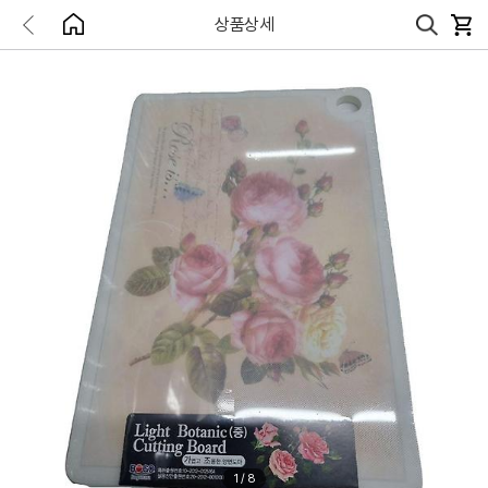
상품상세
1
/
8