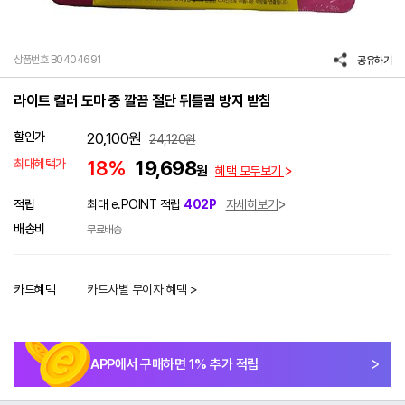
상품번호 B0404691
공유하기
라이트 컬러 도마 중 깔끔 절단 뒤틀림 방지 받침
할인가
20,100
원
24,120
원
최대혜택가
18%
19,698
원
혜택 모두보기
적립
최대 e.POINT 적립
402P
자세히보기
배송비
무료배송
카드혜택
카드사별 무이자 혜택 >
APP에서 구매하면
1
% 추가 적립