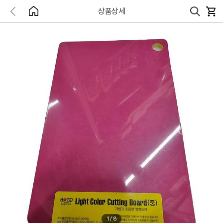
상품상세
1
/
8