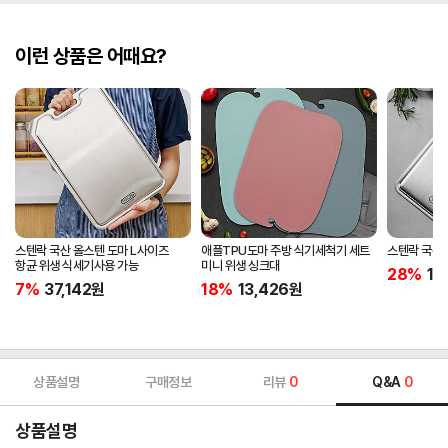
이런 상품은 어때요?
스텐락 국산 올스텐 도마 L사이즈
애플TPU도마 주방 식기세척기 세트
스텐락 국산
항균 위생 식세기사용 가능
미니 위생 싱크대
28%
17
7%
37,142
원
18%
13,426
원
상품설명
구매정보
리뷰
0
Q&A
0
상품설명