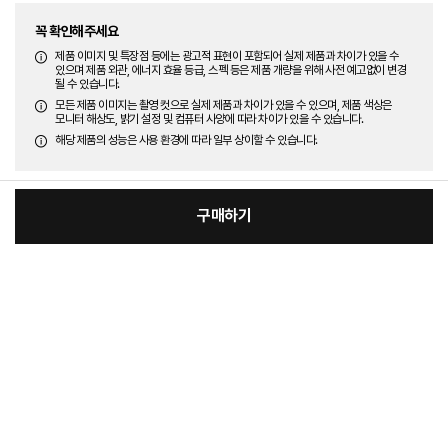
꼭 확인해주세요
제품 이미지 및 특장점 등에는 광고적 표현이 포함되어 실제 제품과 차이가 있을 수
있으며 제품 외관, 에너지 효율 등급, 스펙 등은 제품 개량을 위해 사전 예고없이 변경
될 수 있습니다.
모든 제품 이미지는 촬영 컷으로 실제 제품과 차이가 있을 수 있으며, 제품 색상은
모니터 해상도, 밝기 설정 및 컴퓨터 사양에 따라 차이가 있을 수 있습니다.
해당 제품의 성능은 사용 환경에 따라 일부 상이할 수 있습니다.
구매하기
:
본품
장
20,100원
총 상품 금액
20,100
원
바
바
구
로
니
구