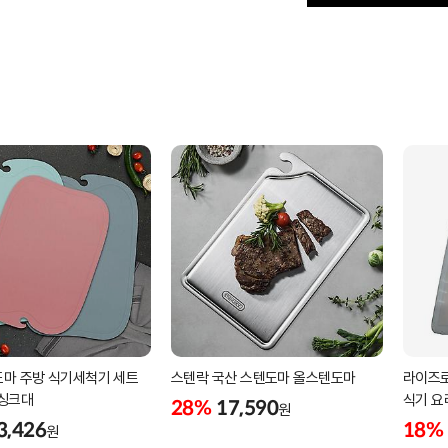
도마 주방 식기세척기 세트
스텐락 국산 스텐도마 올스텐도마
라이즈로
 싱크대
식기 요
28%
17,590
원
3,426
18%
원