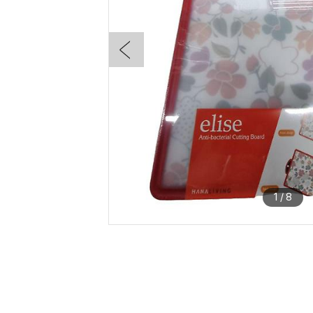
1
/
8