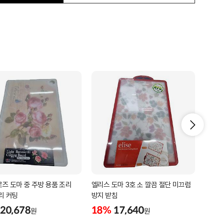
즈 도마 중 주방 용품 조리
엘리스 도마 3호 소 깔끔 절단 미끄럼
라이
리 커팅
방지 받침
방지
20,678
18%
17,640
18
원
원