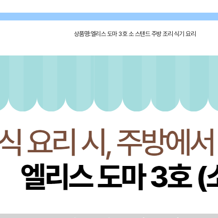
상품명:엘리스 도마 3호 소 스탠드 주방 조리 식기 요리