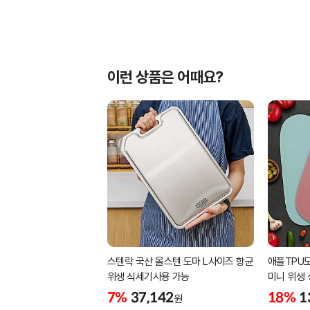
이런 상품은 어때요?
스텐락 국산 올스텐 도마 L사이즈 항균
애플TPU
위생 식세기사용 가능
미니 위생
7%
37,142
18%
1
원