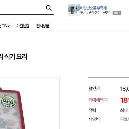
바람만으론 부족해
투비뉴 냉각 핸디 손선풍기
드Biz
가전렌탈
전시상품
리 식기 요리
18,
할인가
1
최대혜택가
적립
최대 
배송비
무료