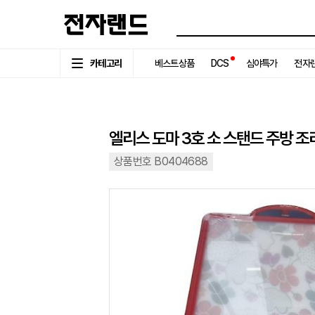
카테고리
베스트상품
DCS
심야특가
전자랜
엘리스 도마 3호 소 스탠드 주방 조
상품번호 B0404688