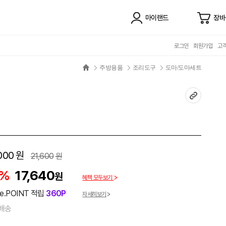
마이랜드
장바
로그인
회원가입
고
주방용품
조리도구
도마/도마세트
000
원
21,600
원
8%
17,640
원
혜택 모두보기
e.POINT 적립
360P
자세히보기
배송