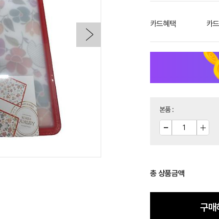
카드혜택
카드
본품
:
총 상품금액
구매