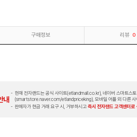
구매정보
리뷰
0
현재 전자랜드는 공식 사이트(etlandmall.co.kr), 네이버 스마트스
안내
(smartstore.naver.com/etlandpriceking), 모바일 어플 
판매자가 현금 거래 요구 시, 거부하시고
즉시 전자랜드 고객센터로