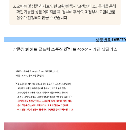
상품번호:D65279
상품명:빈센트 골드림 소주잔 2P세트 4color 사케잔 샷글라스