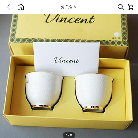
상품상세
1
/
8