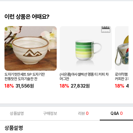
이런 상품은 어때요?
도자기찻잔세트 5P 도자기잔
(사은품)아사셀렉션 명품 티 커피 차
로이컥햄 커피
전통찻잔 도자기술잔 잔
머그잔
커피잔 2개
18%
31,556
원
18%
27,832
원
18%
40
상품설명
구매정보
리뷰
0
Q&A
0
상품설명