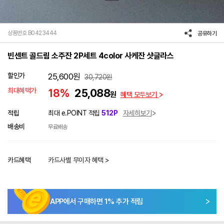
상품번호 B0423444
공유하기
빈센트 골드림 소주잔 2P세트 4color 사케잔 샷글라스
할인가
25,600
원
30,720
원
최대혜택가
18%
25,088
원
혜택 모두보기
적립
최대 e.POINT 적립
512P
자세히보기
배송비
무료배송
카드혜택
카드사별 무이자 혜택 >
APP에서 구매하면
1
% 추가 적립