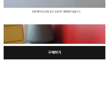
구매하기
[필수] 옵션
장
총 상품 금액
25,600
원
바
바
구
로
니
구