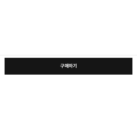
구매하기
:
본품
장
46,100원
총 상품 금액
46,100
원
바
바
구
로
니
구