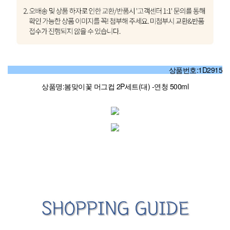
상품번호:1D2915
상품명:봄맞이꽃 머그컵 2P세트(대) -연청 500ml