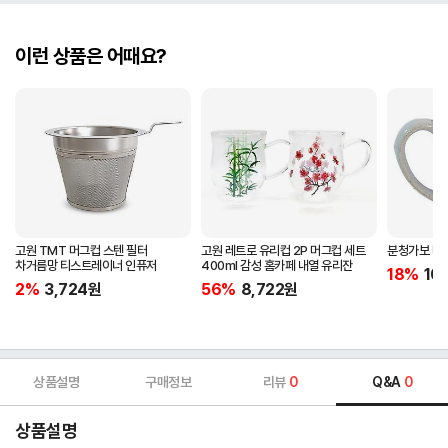
이런 상품은 어때요?
고원 TMT 머그컵 스텐 필터
고원 레트로 유리컵 2P 머그컵 세트
분청가보 머그
차거름망 티스트레이너 인퓨저
400ml 감성 홈카페 내열 유리잔
18%
10
2%
3,724
원
56%
8,722
원
상품설명
구매정보
리뷰
0
Q&A
0
상품설명