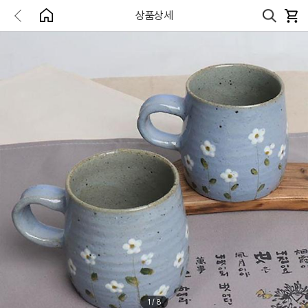
상품상세
1
/
8