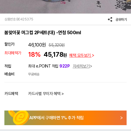
상품번호 B0425375
공유하기
봄맞이꽃 머그컵 2P세트(대) -연청 500ml
할인가
46,100
원
55,320
원
최대혜택가
18%
45,178
원
혜택 모두보기
적립
최대 e.POINT 적립
922P
자세히보기
배송비
무료배송
카드혜택
카드사별 무이자 혜택 >
APP에서 구매하면
1
% 추가 적립