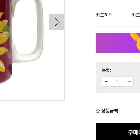
카드혜택
카드
본품
:
총 상품금액
구매