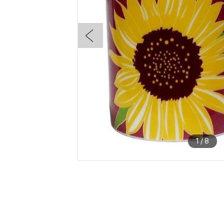
1
/
8