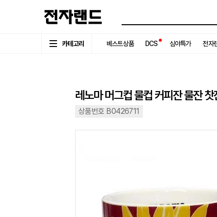
카테고리
베스트상품
DCS
심야특가
전자랜
레노마 머그컵 물컵 커피잔 물잔 찻잔
상품번호 B0426711