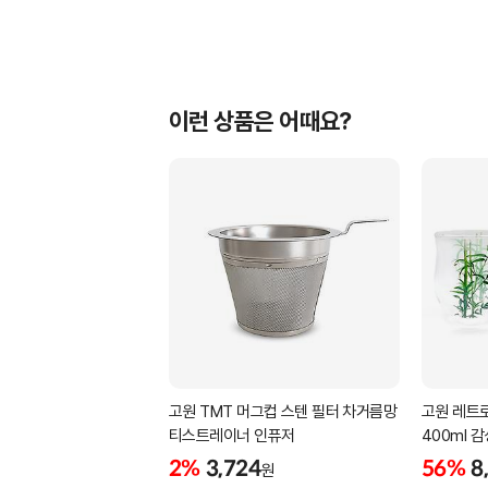
이런 상품은 어때요?
고원 TMT 머그컵 스텐 필터 차거름망
고원 레트로
티스트레이너 인퓨저
400ml 
2%
3,724
56%
8
원