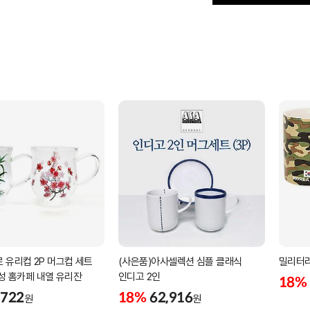
 유리컵 2P 머그컵 세트
(사은품)아사셀렉션 심플 클래식
밀리터리
감성 홈카페 내열 유리잔
인디고 2인
18%
,722
18%
62,916
원
원