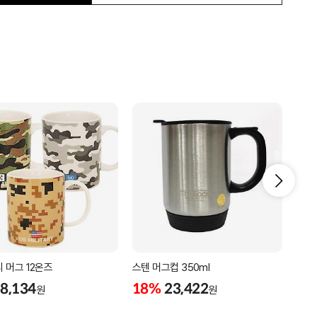
 머그 12온즈
스텐 머그컵 350ml
글라
8,134
18%
23,422
18
원
원