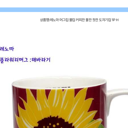
상품명:레노마 머그컵 물컵 커피잔 물잔 찻잔 도자기컵 1P H