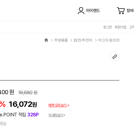
마이랜드
장바
로그인
회원가입
고
주방용품
컵/잔/주전자
머그/드링크잔
400
원
19,680
원
8%
16,072
원
혜택 모두보기
e.POINT 적립
328P
자세히보기
배송