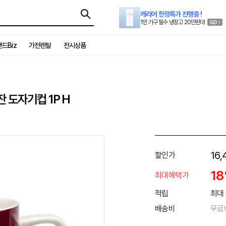
캐리어 한정특가 진행중 !
1인 가구 필수 냉장고 20만원대
드Biz
가전렌탈
전시상품
 도자기컵 1P H
16,
할인가
1
최대혜택가
적립
최대 
배송비
무료