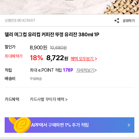
상품번호 B0425667
공유하기
델리 머그컵 유리컵 커피잔 뚜껑 유리잔 380ml 1P
할인가
8,900
원
10,680
원
최대혜택가
18%
8,722
원
혜택 모두보기
적립
최대 e.POINT 적립
178P
자세히보기
배송비
무료배송
카드혜택
카드사별 무이자 혜택 >
APP에서 구매하면
1
% 추가 적립