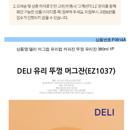
상품번호:F0914A
상품명:델리 머그컵 유리컵 커피잔 뚜껑 유리잔 380ml 1P