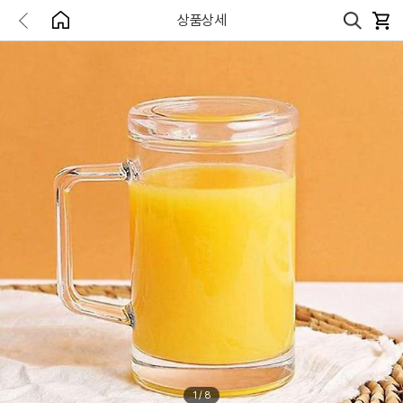
상품상세
1
/
8