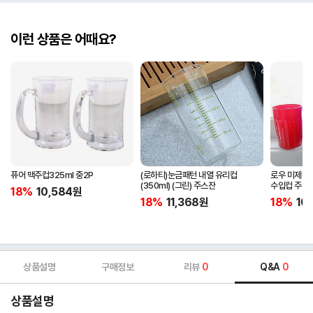
이런 상품은 어때요?
퓨어 맥주컵325ml 중2P
(로하티)눈금패턴 내열 유리컵
로우 미제칼
(350ml) (그린) 주스잔
수입컵 주방
18%
10,584
원
18%
11,368
원
18%
10
상품설명
구매정보
리뷰
0
Q&A
0
상품설명