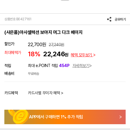
상품번호 B0427161
공유하기
(사은품)아사셀렉션 보야지 머그 다크 베이지
할인가
22,700
원
27,240
원
최대혜택가
18%
22,246
원
혜택 모두보기
적립
최대 e.POINT 적립
454P
자세히보기
배송비
무료배송
카드혜택
카드사별 무이자 혜택 >
APP에서 구매하면
1
% 추가 적립