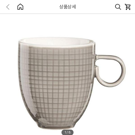
상품상세
1
/
8