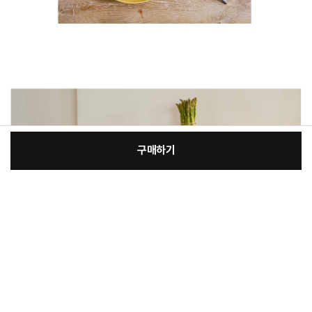
구매하기
:
본품
장
22,700원
총 상품 금액
22,700
원
바
바
구
로
니
구