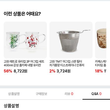
이런 상품은 어때요?
고원 레트로 유리컵 2P 머그컵 세트
고원 TMT 머그컵 스텐 필터
카페스케치 
400ml 감성 홈카페 내열 유리잔
차거름망 티스트레이너 인퓨저
티타임 홈파
56%
8,722
원
2%
3,724
원
18%
11,
상품설명
구매정보
리뷰
0
Q&A
0
상품설명