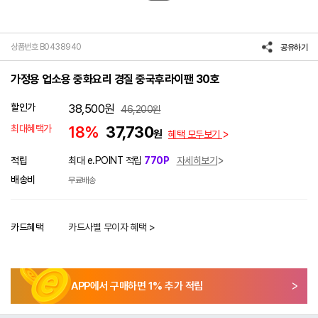
상품번호 B0438940
공유하기
가정용 업소용 중화요리 경질 중국후라이팬 30호
할인가
38,500
원
46,200
원
최대혜택가
18%
37,730
원
혜택 모두보기
적립
최대 e.POINT 적립
770P
자세히보기
배송비
무료배송
카드혜택
카드사별 무이자 혜택 >
APP에서 구매하면
1
% 추가 적립