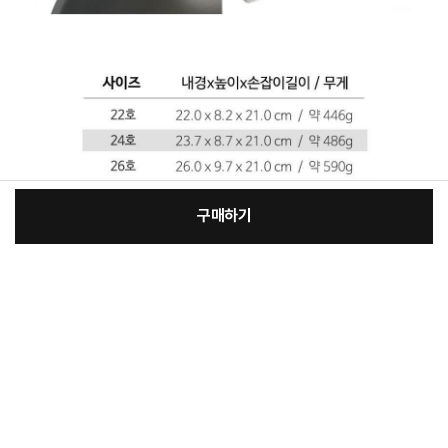
구매하기
:
본품
장
38,500원
총 상품 금액
38,500
원
바
바
구
로
니
구