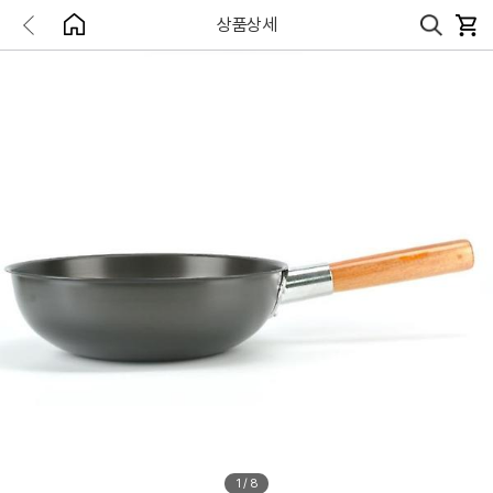
상품상세
1
/
8