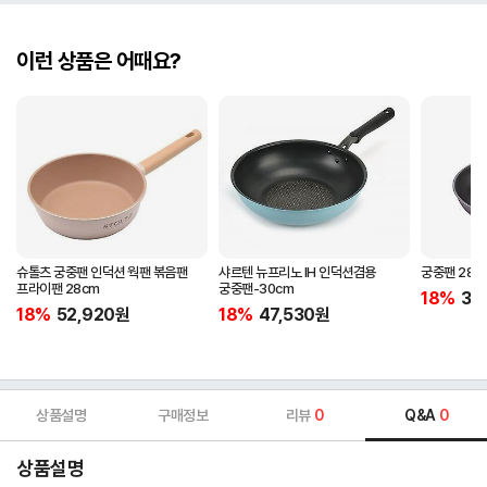
이런 상품은 어때요?
슈톨츠 궁중팬 인덕션 웍팬 볶음팬
샤르텐 뉴프리노 IH 인덕션겸용
궁중팬 28c
프라이팬 28cm
궁중팬-30cm
18%
37
18%
52,920
원
18%
47,530
원
상품설명
구매정보
리뷰
0
Q&A
0
상품설명