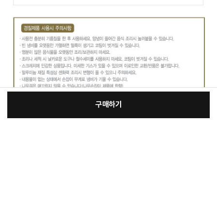
구매하기
:
본품
kt_KJI-11
장
59,000원
총 상품 금액
59,000
원
바
바
구
로
니
구