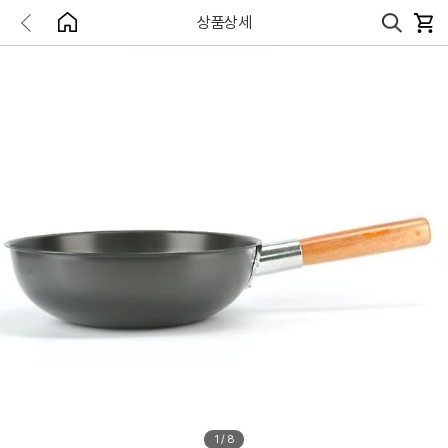
상품상세
1
/
8