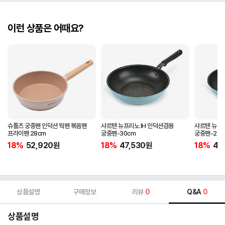
이런 상품은 어때요?
슈톨츠 궁중팬 인덕션 웍팬 볶음팬
샤르텐 뉴프리노 IH 인덕션겸용
샤르텐 뉴프리
프라이팬 28cm
궁중팬-30cm
궁중팬-28c
18%
52,920
원
18%
47,530
원
18%
43
상품설명
구매정보
리뷰
0
Q&A
0
상품설명