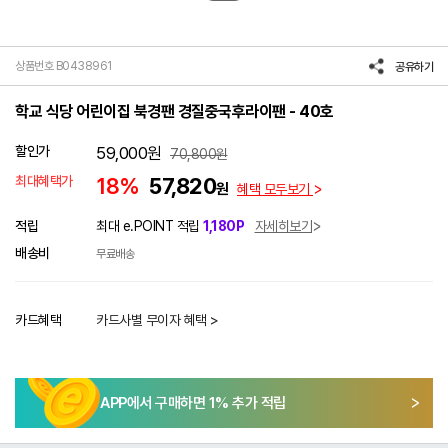
상품번호 B0438961
공유하기
학교 식당 어린이집 북경팬 경질중국후라이팬 - 40호
할인가
59,000
원
70,800
원
최대혜택가
18%
57,820
원
혜택 모두보기
적립
최대 e.POINT 적립
1,180P
자세히보기
배송비
무료배송
카드혜택
카드사별 무이자 혜택 >
APP에서 구매하면
1
% 추가 적립