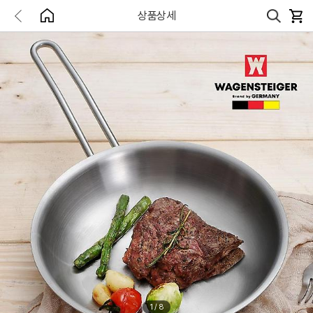
상품상세
1
/
8