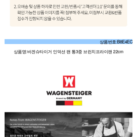
상품번호:B8E4EC
상품명:바겐슈타이거 인덕션 팬 통3중 브런치프라이팬 22cm