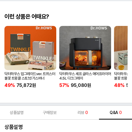
이런 상품은 어때요?
닥터하우스 업그레이드ver. 트위스터
닥터하우스 셰프 글라스 에어프라이어
닥터하우스 업
불꽃 트윙클 스토브/가스버너
4.5L 다크그레이
불꽃 트윙클 
캠핑버너
49%
75,872
원
57%
95,080
원
48%
57
상품설명
구매정보
리뷰
0
Q&A
0
상품설명