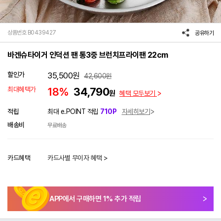
상품번호 B0439427
공유하기
바겐슈타이거 인덕션 팬 통3중 브런치프라이팬 22cm
할인가
35,500
원
42,600
원
최대혜택가
18%
34,790
원
혜택 모두보기
적립
최대 e.POINT 적립
710P
자세히보기
배송비
무료배송
카드혜택
카드사별 무이자 혜택 >
APP에서 구매하면
1
% 추가 적립