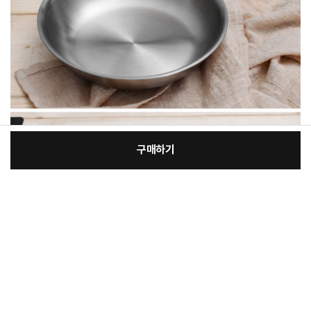
구매하기
:
본품
장
35,500원
총 상품 금액
35,500
원
바
바
구
로
니
구