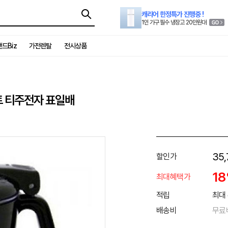
캐리어 한정특가 진행중 !
1인 가구 필수 냉장고 20만원대
드Biz
가전렌탈
전시상품
트 티주전자 표일배
35,
할인가
1
최대혜택가
적립
최대 
배송비
무료