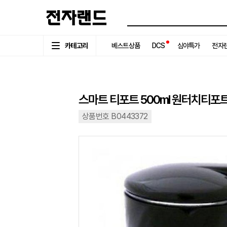
카테고리
베스트상품
DCS
심야특가
전자랜
스마트 티포트 500ml 원터치티포
상품번호 B0443372