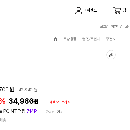
마이랜드
장바
로그인
회원가입
고
주방용품
컵/잔/주전자
주전자
700
원
42,840
원
8%
34,986
원
혜택 모두보기
e.POINT 적립
714P
자세히보기
배송