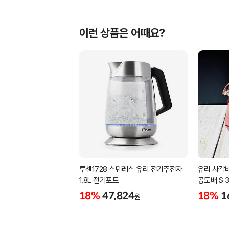
이런 상품은 어때요?
루센1728 스텐레스 유리 전기주전자
유리 사각
1.8L 전기포트
공도배 S 3
18%
47,824
18%
1
원