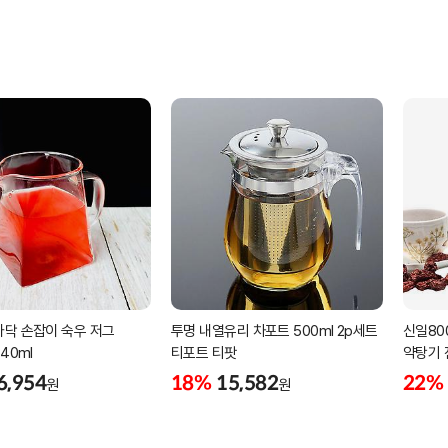
바닥 손잡이 숙우 저그
투명 내열유리 차포트 500ml 2p세트
신일80
40ml
티포트 티팟
약탕기
6,954
18%
15,582
22%
원
원