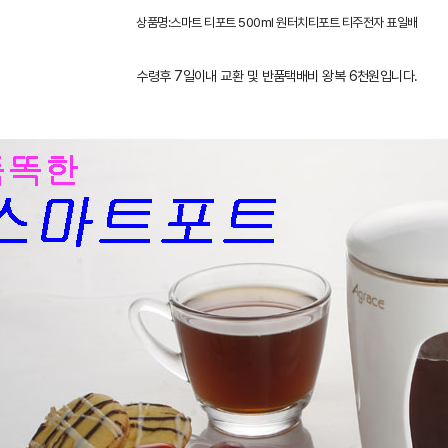
상품명:스마트 티포트 500ml 원터치티포트 티주전자 표일배
수령후 7일이내 교환 및 반품택배비 왕복 6천원입니다.