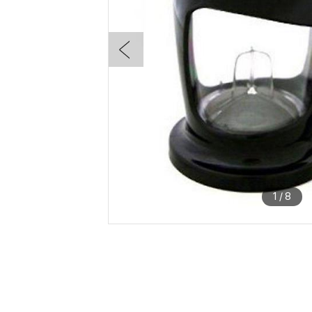
1
/
8