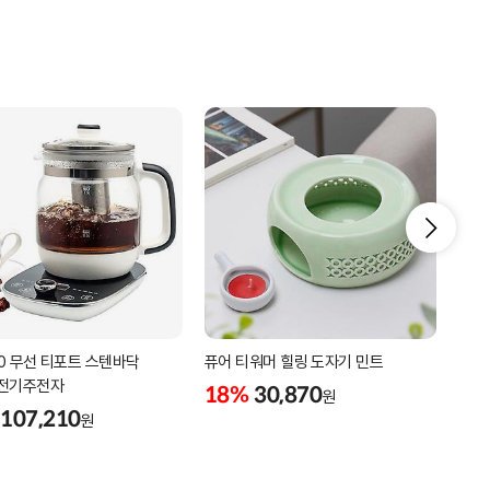
0 무선 티포트 스텐바닥
퓨어 티워머 힐링 도자기 민트
IS-
 전기주전자
500
18%
30,870
원
107,210
18
원