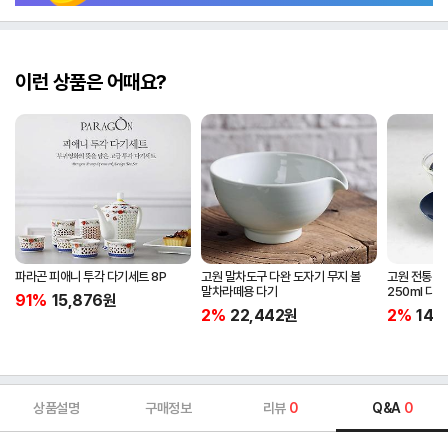
이런 상품은 어때요?
파라곤 피애니 투각 다기세트 8P
고원 말차도구 다완 도자기 무지 볼
고원 전통 개
말차라떼용 다기
250ml 다완
91%
15,876
원
2%
22,442
원
2%
14,
상품설명
구매정보
리뷰
0
Q&A
0