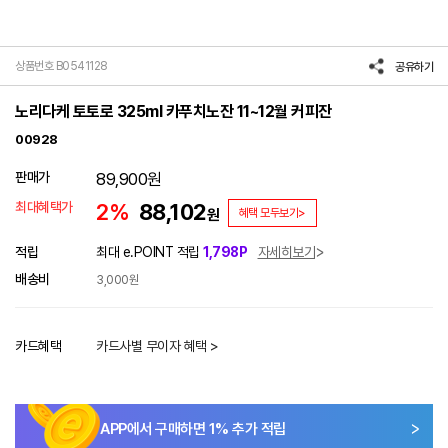
상품번호 B0541128
공유하기
노리다케 토토로 325ml 카푸치노잔 11~12월 커피잔
00928
판매가
89,900
원
최대혜택가
2%
88,102
원
혜택 모두보기>
적립
최대 e.POINT 적립
1,798P
자세히보기
배송비
3,000원
카드혜택
카드사별 무이자 혜택 >
APP에서 구매하면
1
% 추가 적립