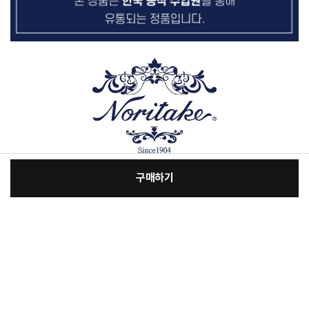
구매하기
[필수] 단품
장
총 상품 금액
89,900
원
바
바
구
로