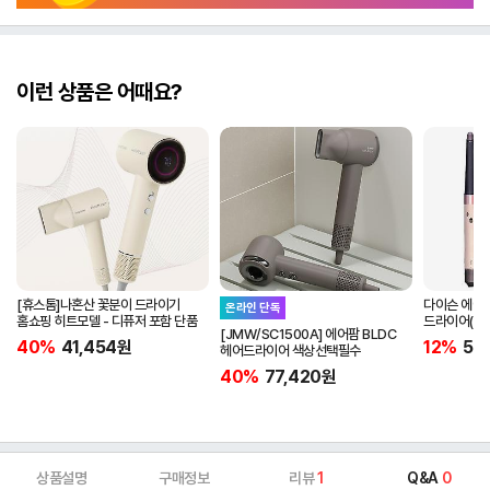
이런 상품은 어때요?
[휴스톰]나혼산 꽃분이 드라이기
다이슨 에어랩 
온라인 단독
홈쇼핑 히트모델 - 디퓨저 포함 단품
드라이어(세
[JMW/SC1500A] 에어팜 BLDC
40%
41,454
원
12%
55
헤어드라이어 색상선택필수
40%
77,420
원
상품설명
구매정보
리뷰
1
Q&A
0