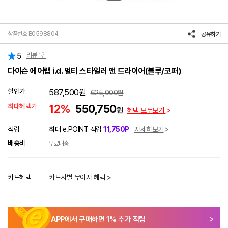
상품번호 B0598804
공유하기
리뷰
1
건
5
다이슨 에어랩 i.d. 멀티 스타일러 앤 드라이어(블루/코퍼)
할인가
587,500
원
625,000
원
최대혜택가
12%
550,750
원
혜택 모두보기
적립
최대 e.POINT 적립
11,750P
자세히보기
배송비
무료배송
카드혜택
카드사별 무이자 혜택 >
APP에서 구매하면
1
% 추가 적립