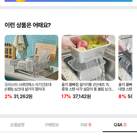
이런 상품은 어때요?
오리스타 스테인레스 식기건조대
올지 물빠짐 설거지통 2단세트 7L
올지 물빠짐 
(대형) 싱크대 설거지 정리대
중형 스텐 사각 설겆이 통 불림 싱크대
대형 스텐 사
스테인레스 304 주방 키친
스테인레스 3
2%
31,262
원
17%
37,142
원
8%
50,
상품설명
구매정보
리뷰
0
Q&A
0