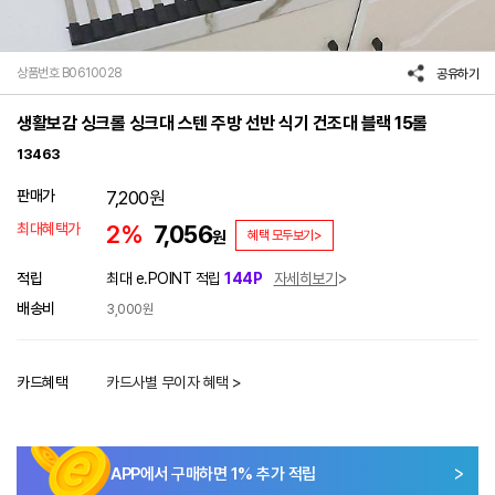
상품번호 B0610028
공유하기
생활보감 싱크롤 싱크대 스텐 주방 선반 식기 건조대 블랙 15롤
13463
판매가
7,200
원
최대혜택가
2%
7,056
원
혜택 모두보기>
적립
최대 e.POINT 적립
144P
자세히보기
배송비
3,000원
카드혜택
카드사별 무이자 혜택 >
APP에서 구매하면
1
% 추가 적립