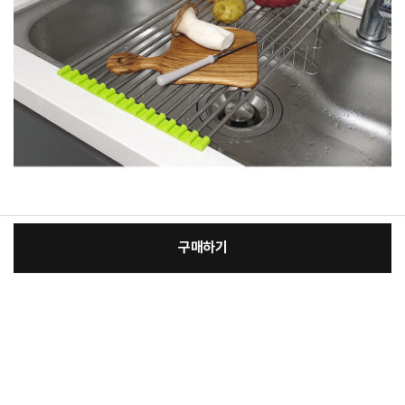
구매하기
[필수] 단품
장
총 상품 금액
7,200
원
바
바
구
로