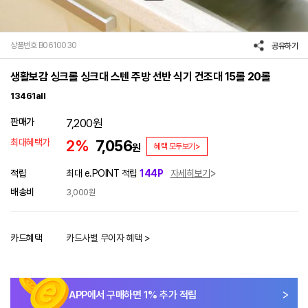
상품번호 B0610030
공유하기
생활보감 싱크롤 싱크대 스텐 주방 선반 식기 건조대 15롤 20롤
13461all
판매가
7,200
원
최대혜택가
2%
7,056
원
혜택 모두보기>
적립
최대 e.POINT 적립
144P
자세히보기
배송비
3,000원
카드혜택
카드사별 무이자 혜택 >
APP에서 구매하면
1
% 추가 적립