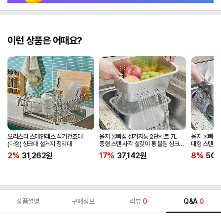
이런 상품은 어때요?
오리스타 스테인레스 식기건조대
올지 물빠짐 설거지통 2단세트 7L
올지 물빠짐 
(대형) 싱크대 설거지 정리대
중형 스텐 사각 설겆이 통 불림 싱크대
대형 스텐 사
스테인레스 304 주방 키친
스테인레스 3
2%
31,262
원
17%
37,142
원
8%
50,
상품설명
구매정보
리뷰
0
Q&A
0