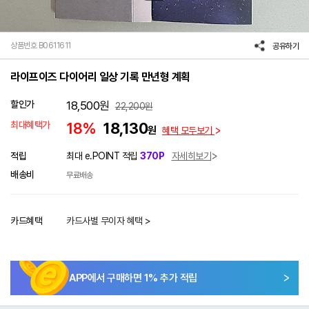
상품번호 B0611611
공유하기
라이프이즈 다이어리 일상 기록 만년형 계획
할인가
18,500
원
22,200
원
최대혜택가
18%
18,130
원
혜택 모두보기
적립
최대 e.POINT 적립
370P
자세히보기
배송비
무료배송
카드혜택
카드사별 무이자 혜택 >
APP에서 구매하면
1
% 추가 적립