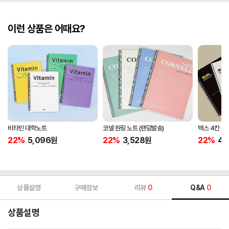
이런 상품은 어때요?
비타민 대학노트
코넬 원링 노트 (랜덤발송)
맥스 4칸 수
22%
5,096
원
22%
3,528
원
22%
4,
상품설명
구매정보
리뷰
0
Q&A
0
상품설명