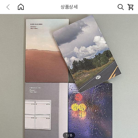
상품상세
1
/
8