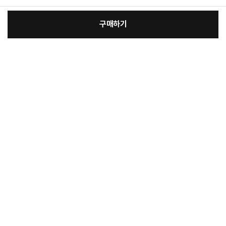
구매하기
[필수] 옵션
장
총 상품 금액
18,500
원
바
바
구
로
니
구
매