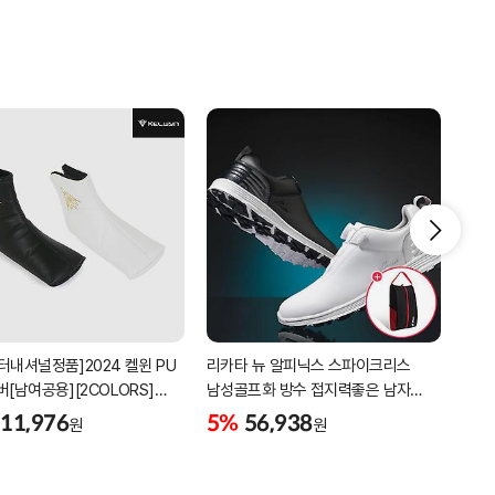
터내셔널정품]2024 켈윈 PU
리카타 뉴 알피닉스 스파이크리스
세인
버[남여공용][2COLORS]
남성골프화 방수 접지력좋은 남자
3피
C320]
골프신발 C27102/신발가방제공
11,976
5%
56,938
5%
원
원