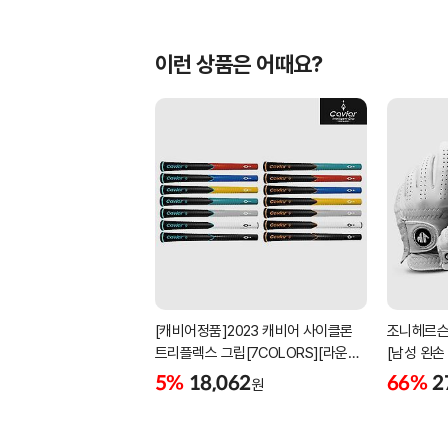
이런 상품은 어때요?
[캐비어정품]2023 캐비어 사이클론
조니헤르슨
트리플렉스 그립[7COLORS][라운드]
[남성 왼손
[39g/42g/46g/50g][R/S 토크]
[화이트][
5%
18,062
66%
2
원