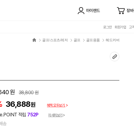
마이랜드
장바
로그인
회원가입
고
골프/스포츠/레저
골프
골프용품
헤드커버
640
원
38,800
원
%
36,888
원
혜택 모두보기
e.POINT 적립
752P
자세히보기
배송