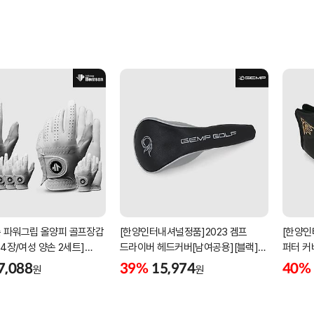
 파워그립 올양피 골프장갑
[한양인터내셔널정품]2023 겜프
[한양인
 4장/여성 양손 2세트]
드라이버 헤드커버[남여공용][블랙]
퍼터 커
케이스포함]
[HD-302]
[KW-P
7,088
39%
15,974
40%
원
원