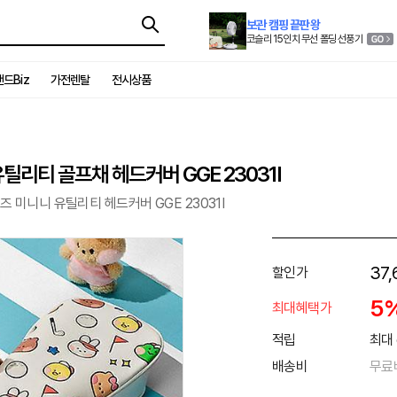
보관 캠핑 끝판왕
코슬리 15인치 무선 폴딩 선풍기
드Biz
가전렌탈
전시상품
틸리티 골프채 헤드커버 GGE 23031I
즈 미니니 유틸리티 헤드커버 GGE 23031I
37,
할인가
5
최대혜택가
적립
최대 
배송비
무료