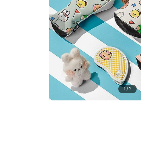
1
/
2