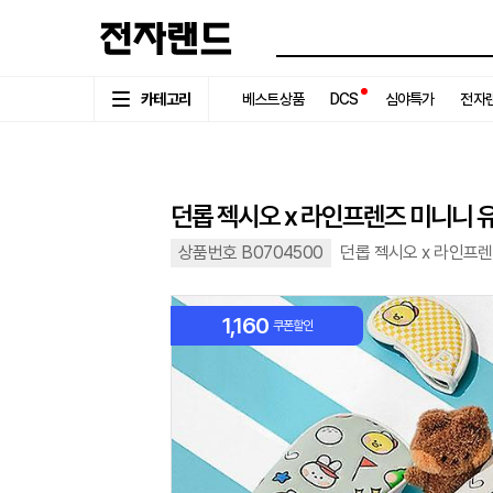
카테고리
베스트상품
DCS
심야특가
전자랜
던롭 젝시오 x 라인프렌즈 미니니 유
상품번호 B0704500
던롭 젝시오 x 라인프렌
1,160
쿠폰할인