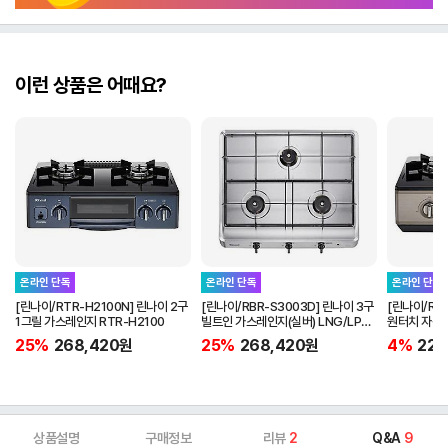
이런 상품은 어때요?
온라인 단독
온라인 단독
온라인 단독
[린나이/RTR-H2100N] 린나이 2구
[린나이/RBR-S3003D] 린나이 3구
[린나이/RT
1그릴 가스레인지 RTR-H2100
빌트인 가스레인지(실버) LNG/LPG
원터치 자동
선택 RBR-S3003D
RTR-H200
25%
268,420
원
25%
268,420
원
4%
229
상품설명
구매정보
리뷰
2
Q&A
9