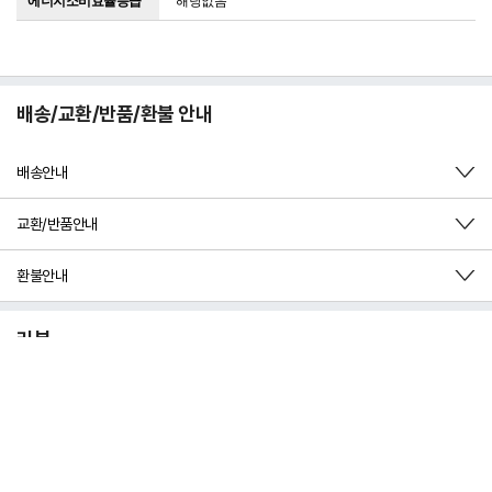
에너지소비효율등급
배송/교환/반품/환불 안내
배송안내
교환/반품안내
환불안내
리뷰
11
4.8
(
13
건)
5점
4점
3점
2점
1점