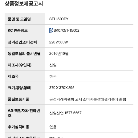
상품정보제공고시
품명 및 모델명
SEH-600DY
KC 인증정보
SK07051-15002
정격전압,소비전력
220V/600W
동일모델의 출시년월
2016년10월
제조사(수입자)
신일
제조국
한국
크기,용량,형태
370 X 370X 895
품질보증기준
공정거래위원회 고시 소비자분쟁해결기준에 준함
A/S 책임자와 전화번
신일산업 1577-6667
호
추가설치비용
없음
해당없음