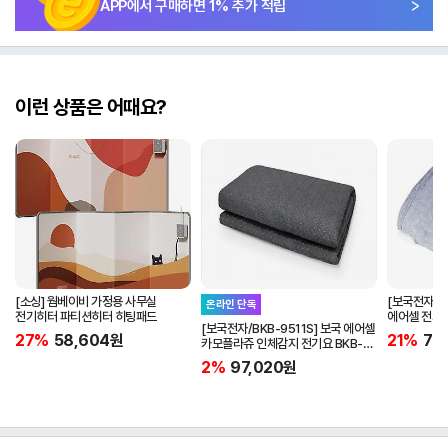
APP에서 구매하면
1
% 추가 적립
이런 상품은 어때요?
[소싱] 웜베이비 가정용 사무실
[보국전자/B
온라인 단독
전기히터 파티션히터 히팅패드
에어셀 전기요
[보국전자/BKB-9511S] 보국 에어셀
1621D (더블
27%
58,604
원
21%
70
카모플라쥬 인체감지 전기요 BKB-
9511S (싱글)
2%
97,020
원