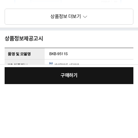
상품정보제공고시
품명 및 모델명
BKB-9511S
KC 인증정보
JC07005-15002
구매하기
정격전압,소비전력
220V , 130W
:
본품
동일모델의 출시년월
201909
장
109,000원
제조사(수입자)
보국전자
총 상품 금액
109,000
원
제조국
한국
바
바
크기,용량,형태
135X180
구
로
품질보증기준
공정거래위원회 고시 소비자분쟁해결기준에 준함