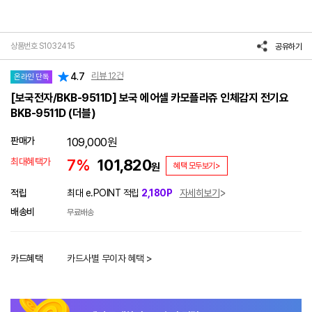
상품번호 S1032415
공유하기
리뷰
12
건
4.7
온라인 단독
[보국전자/BKB-9511D] 보국 에어셀 카모플라쥬 인체감지 전기요
BKB-9511D (더블)
판매가
109,000
원
최대혜택가
7%
101,820
원
혜택 모두보기>
적립
최대 e.POINT 적립
2,180P
자세히보기
배송비
무료배송
카드혜택
카드사별 무이자 혜택 >