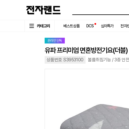
카테고리
베스트상품
DCS
심야특가
전자랜
온라인 단독
유파 프리미엄 면혼방전기요(더블) E
상품번호 S3953100
볼륨취침기능 / 3중 안