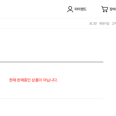
마이랜드
장바
로그인
회원가입
고
현재 판매중인 상품이 아닙니다.