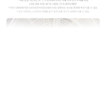
상품정보제공고시
품명 및 모델명
DV10BB8440GB
KC 인증정보
HU071431-23029
정격전압,소비전력
정격전압 220V,60hz / 소비전력 1200W
동일모델의 출시년월
2023년 4월
제조사(수입자)
삼성전자