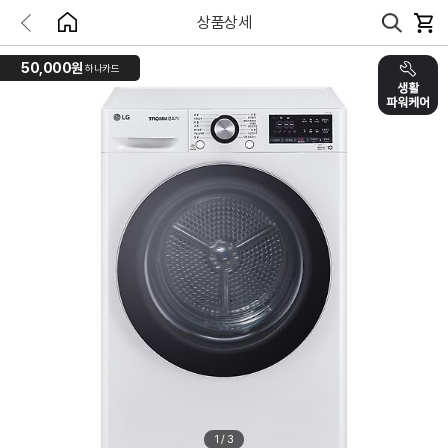
상품상세
50,000원
하나카드
1
/
3