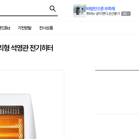
바람만으론 부족해
투비뉴 냉각 핸디 손선풍기
드Biz
가전렌탈
전시상품
 분리형 석영관 전기히터