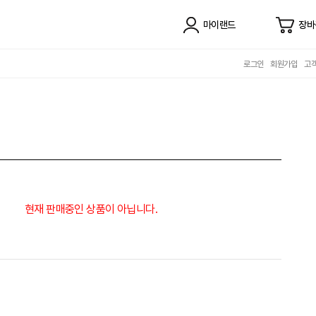
마이랜드
장바
로그인
회원가입
고
현재 판매중인 상품이 아닙니다.