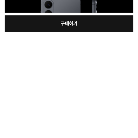
구매하기
:
본품
장
1,749,000원
총 상품 금액
1,749,000
원
바
바
구
로
니
구
매