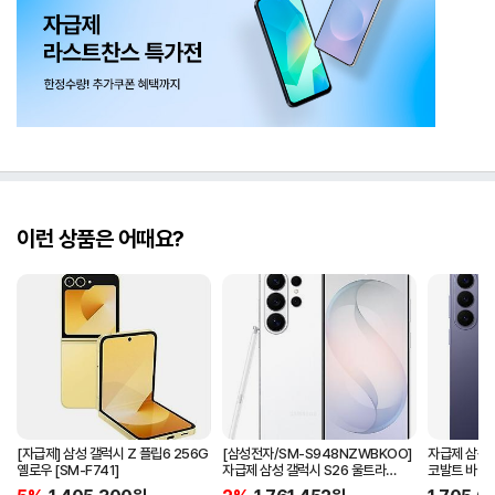
이런 상품은 어때요?
[자급제] 삼성 갤럭시 Z 플립6 256G
[삼성전자/SM-S948NZWBKOO]
자급제 삼성 
옐로우 [SM-F741]
자급제 삼성 갤럭시 S26 울트라
코발트 바이
256G 화이트