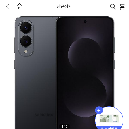
상품상세
1
/
8