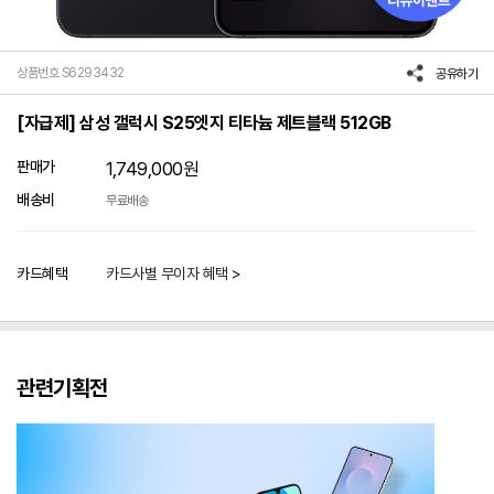
상품번호 S6293432
공유하기
[자급제] 삼성 갤럭시 S25엣지 티타늄 제트블랙 512GB
판매가
1,749,000
원
배송비
무료배송
카드혜택
카드사별 무이자 혜택 >
관련기획전