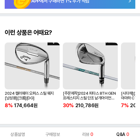
APP에서 구매하면
1
% 추가 적립
이런 상품은 어때요?
2024 캘러웨이 오퍼스 스틸 웨지
[주문제작]2024 피타스 8TH GEN
[시타채][오
[남성용][크롬][DG]
프레스티지 스틸 단조 낱개아이언
야마하 C`s
[남성용][4번][NSPRO950GH
[여성용][화이
8%
174,664
원
30%
210,786
원
7%
205
NEO]
ORIGINAL]
상품설명
구매정보
리뷰
0
Q&A
0