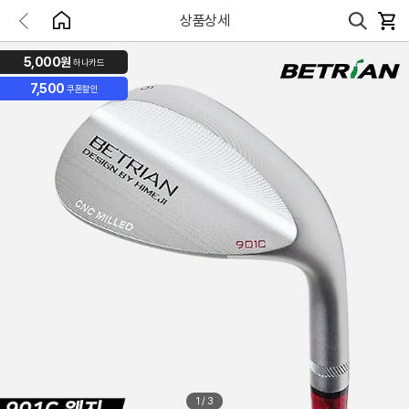
상품상세
5,000원
하나카드
7,500
쿠폰할인
1
/
3