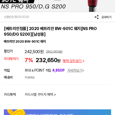
상품번호 B0002000
공유하기
[베트리안정품] 2020 베트리안 BW-901C 웨지[NS PRO
950/DG S200][남성용]
베트리안 2020 BW-901C 웨지
할인가
242,500
원
250,000
원
최대혜택가
7%
232,650
원
혜택 모두보기
적립
최대 e.POINT 적립
4,850P
자세히보기
배송비
무료배송
카드혜택
카드사별 무이자 혜택 >