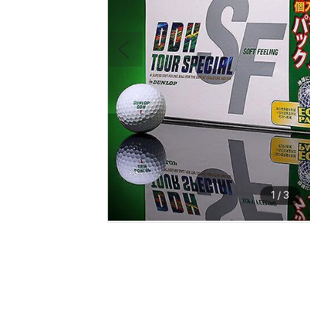
1
/
3