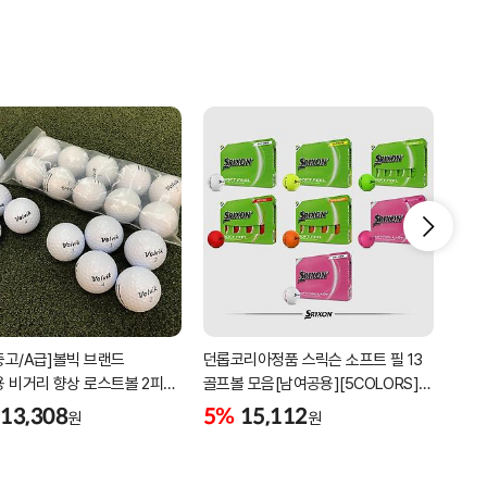
/중고/A급]볼빅 브랜드
던롭코리아정품 스릭슨 소프트 필 13
2박
 비거리 향상 로스트볼 2피스
골프볼 모음[남여공용][5COLORS]
디스
혼합볼
[2피스/12알]
13,308
5%
15,112
5%
원
원