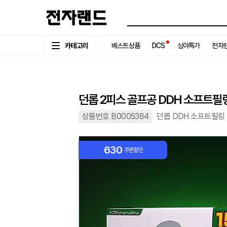
카테고리
베스트상품
DCS
심야특가
전자랜
던롭 2피스 골프공 DDH 소프트필링 
상품번호 B0005384
던롭 DDH 소프트필링 I
630
쿠폰할인