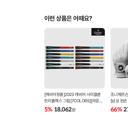
이런 상품은 어때요?
[캐비어정품]2023 캐비어 사이클론
조니헤르슨
트리플렉스 그립[7COLORS][라운드]
[남성 왼손
[39g/42g/46g/50g][R/S 토크]
[화이트][
5%
18,062
66%
2
원