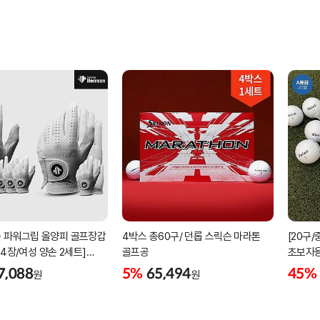
 파워그립 올양피 골프장갑
4박스 총60구/ 던롭 스릭슨 마라톤
[20구
 4장/여성 양손 2세트]
골프공
초보자용
케이스포함]
3피스 
7,088
5%
65,494
45%
원
원