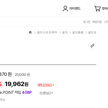
마이랜드
장바
로그인
회원가입
고
골프/스포츠/레저
골프
골프용품
골프공
370
원
21,000
원
%
19,962
원
혜택 모두보기
e.POINT 적립
408P
자세히보기
배송