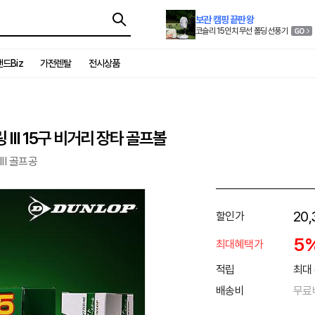
보관 캠핑 끝판왕
코슬리 15인치 무선 폴딩 선풍기
드Biz
가전렌탈
전시상품
III 15구 비거리 장타 골프볼
II 골프공
20,
할인가
5
최대혜택가
적립
최대 
배송비
무료