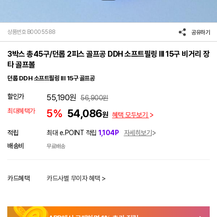
상품번호 B0005588
공유하기
3박스 총45구/던롭 2피스 골프공 DDH 소프트필링 III 15구 비거리 장
타 골프볼
던롭 DDH 소프트필링 III 15구 골프공
할인가
55,190
원
56,900
원
최대혜택가
5%
54,086
원
혜택 모두보기
적립
최대 e.POINT 적립
1,104P
자세히보기
배송비
무료배송
카드혜택
카드사별 무이자 혜택 >