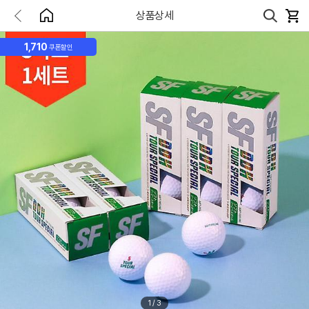
상품상세
1,710
쿠폰할인
1
/
3