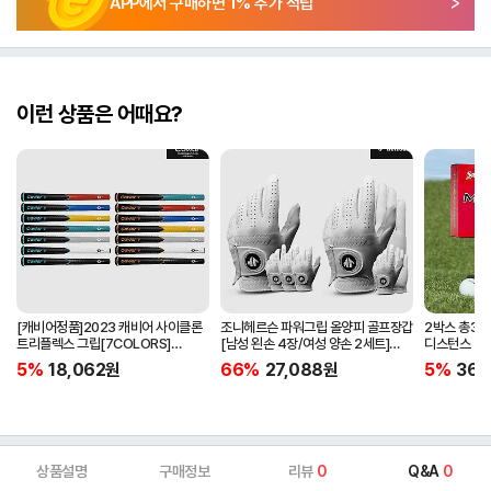
APP에서 구매하면
1
% 추가 적립
이런 상품은 어때요?
[캐비어정품]2023 캐비어 사이클론
조니헤르슨 파워그립 올양피 골프장갑
2박스 총30
트리플렉스 그립[7COLORS]
[남성 왼손 4장/여성 양손 2세트]
디스턴스 2
[라운드][39g/42g/46g/50g]
[화이트][케이스포함]
5%
18,062
원
66%
27,088
원
5%
36,
[R/S 토크]
상품설명
구매정보
리뷰
0
Q&A
0