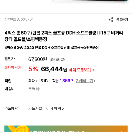
상품번호 B0005704
공유하기
4박스 총60구/던롭 2피스 골프공 DDH 소프트필링 III 15구 비거리
장타 골프볼/쇼핑백증정
4박스 60구/ 2020 던롭 DDH 소프트필링 III 골프공 +쇼핑백증정
할인가
67,800
원
69,900
원
최대혜택가
5%
66,444
원
혜택 모두보기
적립
최대 e.POINT 적립
1,356P
자세히보기
배송비
무료배송
카드혜택
카드사별 무이자 혜택 >