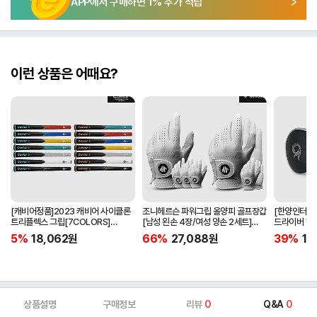
APP에서 구매하면
1
% 추가 적립
이런 상품은 어때요?
[캐비어정품]2023 캐비어 사이클론
조니헤르슨 파워그립 올양피 골프장갑
[한양인터내셔
트리플렉스 그립[7COLORS]
[남성 왼손 4장/여성 양손 2세트]
드라이버 헤
[라운드][39g/42g/46g/50g]
[화이트][케이스포함]
[HD-302]
5%
18,062
원
66%
27,088
원
39%
15
[R/S 토크]
상품설명
구매정보
리뷰
0
Q&A
0