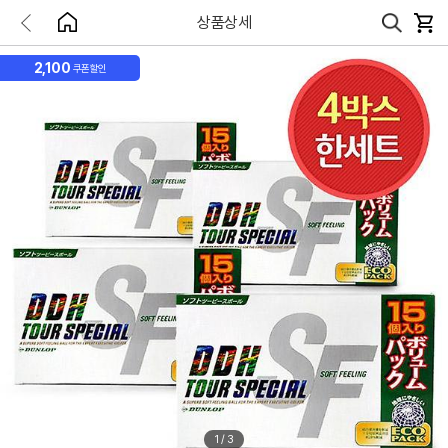
상품상세
2,100
쿠폰할인
1
/
3